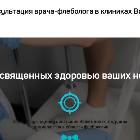
сультация врача-флеболога в клиниках В
освященных здоровью ваших но
Экспертную оценку состояния Ваших вен от ведущих
специалистов в области флебологии