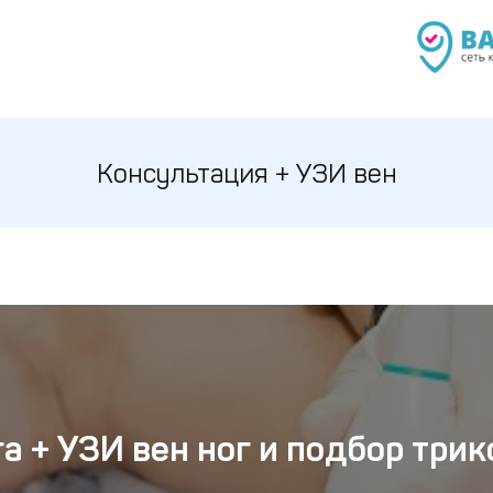
Консультация + УЗИ вен
а + УЗИ вен ног и подбор трик