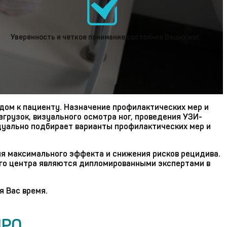
Уверенность и четкое понимание состояния Ваших ног.
дом к пациенту. Назначение профилактических мер и
грузок, визуального осмотра ног, проведения УЗИ-
идуально подбирает варианты профилактических мер и
ия максимального эффекта и снижения рисков рецидива.
его центра являются дипломированными экспертами в
я Вас время.
РО