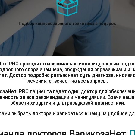
Подбор компрессионного трикотажа в подарок
Нет. PRO проходит с максимально индивидуальным подхо
одробного сбора анамнеза, обсуждения образа жизни и на
пят. Доктор подробно разъясняет суть диагноза, индив
лечения, отвечает на все вопросы.
козаНет. PRO пациента ведет один доктор для обеспечен
нность за все рекомендации и манипуляции. Врачи наш
области хирургии и ультразвуковой диагностики.
ами выбрать доктора и записаться к нему на удобное дл
манда докторов ВарикозаНет.
П