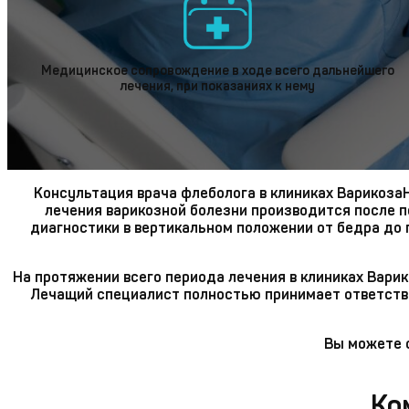
Медицинское сопровождение в ходе всего дальнейшего
лечения, при показаниях к нему
Консультация врача флеболога в клиниках Варикоза
лечения варикозной болезни производится после п
диагностики в вертикальном положении от бедра до 
На протяжении всего периода лечения в клиниках Вари
Лечащий специалист полностью принимает ответстве
Вы можете с
Ко