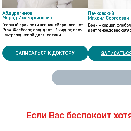
Абдурагимов
Пачковский
Мурад Имамудинович
Михаил Сергеевич
Главный врач сети клиник «Варикоза нет
Врач – хирург, флебол
Pro»
.
Флеболог, сосудистый хирург, врач
рентгенэндоваскуляр
ультразвуковой диагностики
ЗАПИСАТЬСЯ К ДОКТОРУ
ЗАПИСАТЬСЯ
Если Вас беспокоит хот