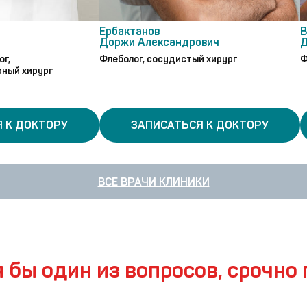
Ербактанов
В
Доржи Александрович
Д
ог,
Флеболог, сосудистый хирург
Ф
ный хирург
 К ДОКТОРУ
ЗАПИСАТЬСЯ К ДОКТОРУ
ВСЕ ВРАЧИ КЛИНИКИ
я бы один из вопросов, срочно