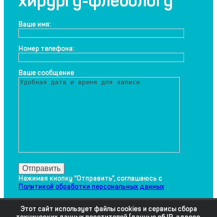
хирургу-флебологу
g
т
т
r
а
а
a
к
к
Ваше имя:
m
т
т
е
е
Номер телефона:
Ваше сообщение
Нажимая кнопку “Отправить”, соглашаюсь с
Политикой обработки персональных данных
Этот сайт использует файлы cookies и сервисы сбора