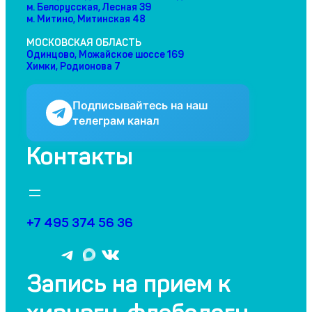
м. Белорусская, Лесная 39
м. Митино, Митинская 48
МОСКОВСКАЯ ОБЛАСТЬ
Одинцово, Можайское шоссе 169
Химки, Родионова 7
Подписывайтесь на наш
телеграм канал
Контакты
+7 495 374 56 36
T
В
В
e
К
К
Запись на прием к
l
о
о
e
н
н