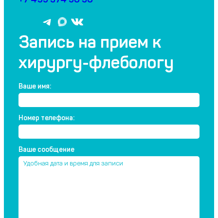
T
В
В
e
К
К
Запись на прием к
l
о
о
e
н
н
хирургу-флебологу
g
т
т
r
а
а
a
к
к
Ваше имя:
m
т
т
е
е
Номер телефона:
Ваше сообщение